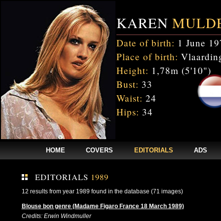
KAREN
MULD
Date of birth:
1 June 19
Place of birth:
Vlaarding
Height:
1,78m (5'10")
Bust:
33
Waist:
24
Hips:
34
HOME
COVERS
EDITORIALS
ADS
EDITORIALS
1989
12 results from year 1989 found in the database (71 images)
Blouse bon genre (Madame Figaro France 18 March 1989)
Credits: Erwin Windmuller